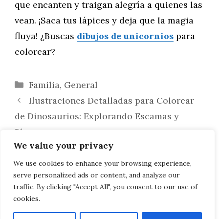
que encanten y traigan alegría a quienes las
vean. ¡Saca tus lápices y deja que la magia
fluya! ¿Buscas
dibujos de unicornios
para
colorear?
Categorías
Familia
,
General
Ilustraciones Detalladas para Colorear
de Dinosaurios: Explorando Escamas y
Plumas
We value your privacy
Cómo Hacer Dibujos de Unicornios que
Sean Tendencia: Claves para Crear
We use cookies to enhance your browsing experience,
serve personalized ads or content, and analyze our
Ilustraciones Virales
traffic. By clicking "Accept All", you consent to our use of
cookies.