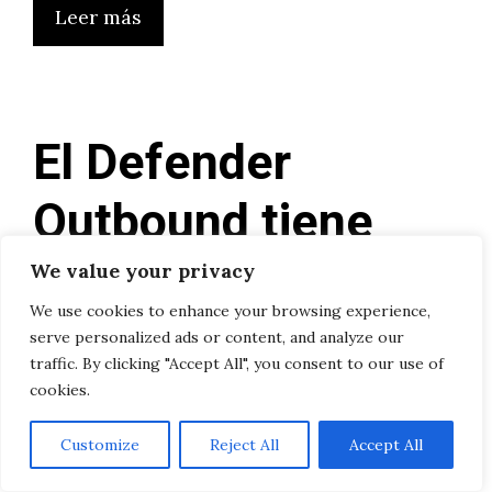
Leer más
El Defender
Outbound tiene
2.516 litros (¡!) de
We value your privacy
We use cookies to enhance your browsing experience,
maletero
serve personalized ads or content, and analyze our
traffic. By clicking "Accept All", you consent to our use of
cookies.
24/09/2023
por
Natalia
Customize
Reject All
Accept All
Sí, el Defender Outbound tiene mucho