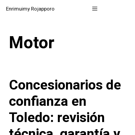
Saltar
Menú
Enrimuimy Rojapporo
al
contenido
Motor
Concesionarios de
confianza en
Toledo: revisión
técnica, garantía y