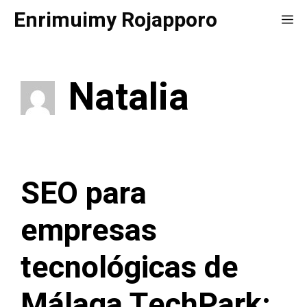
Saltar
Enrimuimy Rojapporo
Me
al
contenido
Natalia
SEO para
empresas
tecnológicas de
Málaga TechPark: