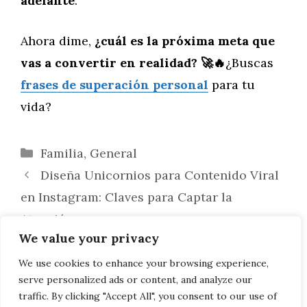
adelante
.
Ahora dime,
¿cuál es la próxima meta que
vas a convertir en realidad?
🚀🔥
¿Buscas
frases de superación personal
para tu
vida?
Categorías
Familia
,
General
Diseña Unicornios para Contenido Viral
en Instagram: Claves para Captar la
Atención
We value your privacy
Cómo funciona el renting con
Crestanevada paso a paso: la experiencia sin
We use cookies to enhance your browsing experience,
serve personalized ads or content, and analyze our
complicaciones que Madrid necesita
traffic. By clicking "Accept All", you consent to our use of