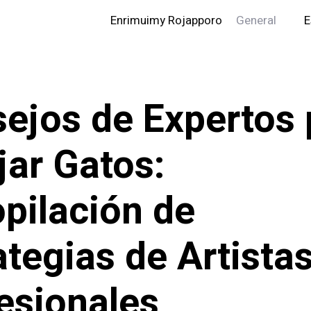
Enrimuimy Rojapporo
General
E
ejos de Expertos 
jar Gatos:
pilación de
ategias de Artista
esionales