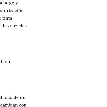
a largo y
exturización
e tinta
ue las mezclas
ir su
l foco de un
s cambian con