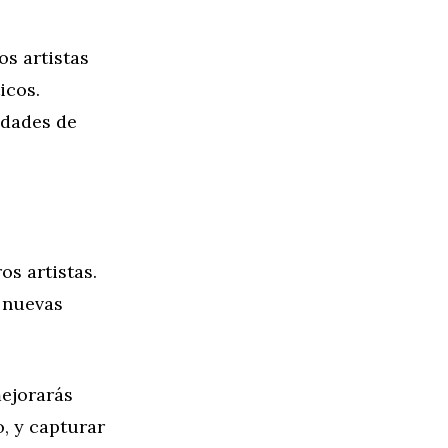
s artistas
icos.
idades de
os artistas.
 nuevas
mejorarás
o, y capturar