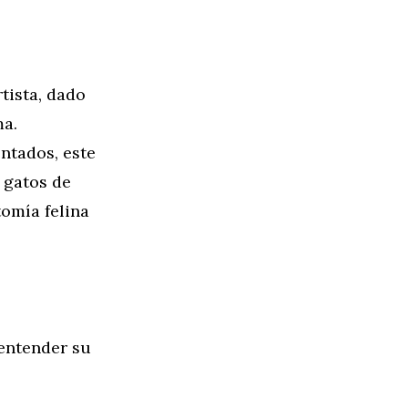
tista, dado
ma.
ntados, este
 gatos de
tomía felina
entender su