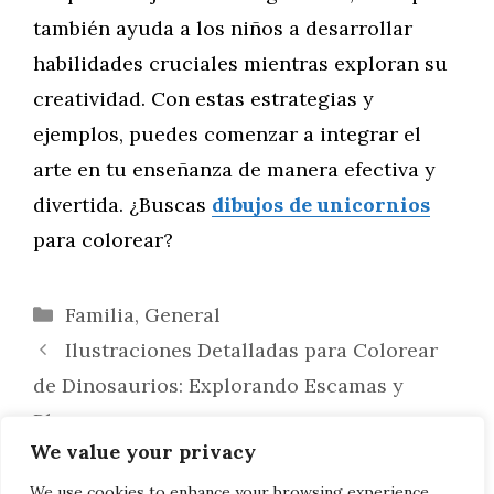
también ayuda a los niños a desarrollar
habilidades cruciales mientras exploran su
creatividad. Con estas estrategias y
ejemplos, puedes comenzar a integrar el
arte en tu enseñanza de manera efectiva y
divertida. ¿Buscas
dibujos de unicornios
para colorear?
Categorías
Familia
,
General
Ilustraciones Detalladas para Colorear
de Dinosaurios: Explorando Escamas y
Plumas
We value your privacy
Cómo Hacer Dibujos de Unicornios que
Sean Tendencia: Claves para Crear
We use cookies to enhance your browsing experience,