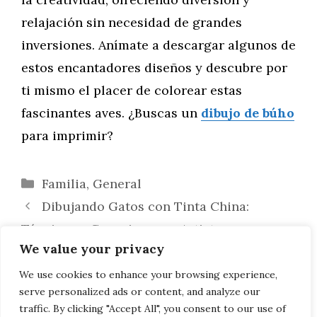
relajación sin necesidad de grandes
inversiones. Anímate a descargar algunos de
estos encantadores diseños y descubre por
ti mismo el placer de colorear estas
fascinantes aves. ¿Buscas un
dibujo de búho
para imprimir?
Categorías
Familia
,
General
Dibujando Gatos con Tinta China:
Técnicas y Consejos para Artistas
We value your privacy
El Búho como Símbolo: Explorando su
Significado en Diferentes Culturas y su Uso
We use cookies to enhance your browsing experience,
serve personalized ads or content, and analyze our
en el Arte
traffic. By clicking "Accept All", you consent to our use of