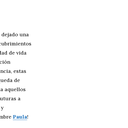
n dejado una
scubrimientos
dad de vida
ación
ncia, estas
queda de
a aquellos
futuras a
 y
ombre
Paula
!