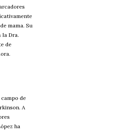
marcadores
ficativamente
r de mama. Su
 la Dra.
te de
ora.
l campo de
rkinson. A
ores
López ha