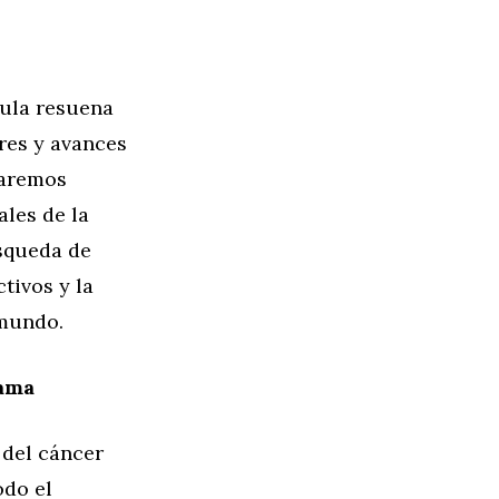
aula resuena
res y avances
raremos
ales de la
squeda de
tivos y la
 mundo.
Mama
 del cáncer
odo el