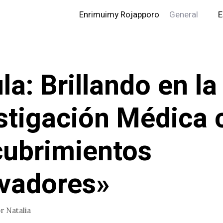
Enrimuimy Rojapporo
General
E
la: Brillando en la
stigación Médica 
ubrimientos
vadores»
or
Natalia