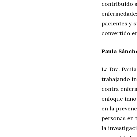
contribuido s
enfermedades 
pacientes y s
convertido e
Paula Sánche
La Dra. Paula
trabajando i
contra enferm
enfoque innov
en la prevenc
personas en 
la investigac