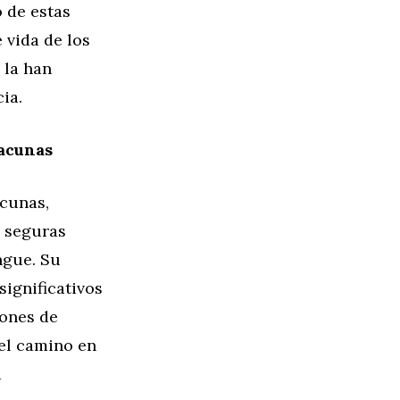
 de estas
 vida de los
 la han
ia.
Vacunas
acunas,
y seguras
ngue. Su
significativos
lones de
el camino en
a