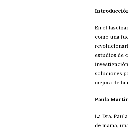
Introducció
En el fascin
como una fue
revolucionari
estudios de c
investigació
soluciones pa
mejora de la 
Paula Martín
La Dra. Paula
de mama, una