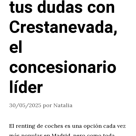
tus dudas con
Crestanevada,
el
concesionario
líder
30/05/2025
por
Natalia
El renting de coches es una opción cada vez
más popular en Madrid, pero como toda