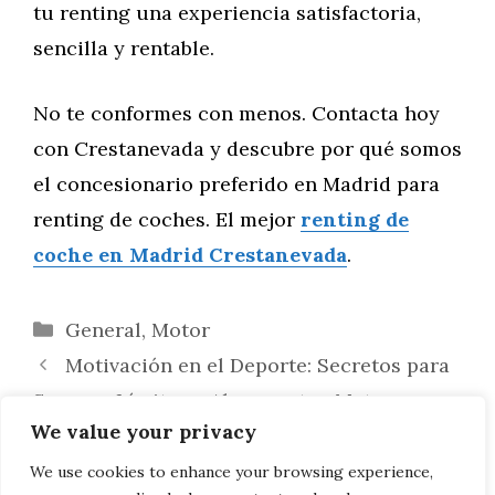
tu renting una experiencia satisfactoria,
sencilla y rentable.
No te conformes con menos. Contacta hoy
con Crestanevada y descubre por qué somos
el concesionario preferido en Madrid para
renting de coches. El mejor
renting de
coche en Madrid Crestanevada
.
Categorías
General
,
Motor
Motivación en el Deporte: Secretos para
Superar Límites y Alcanzar tus Metas
We value your privacy
Concesionarios de confianza en Toledo:
revisión técnica, garantía y financiación sin
We use cookies to enhance your browsing experience,