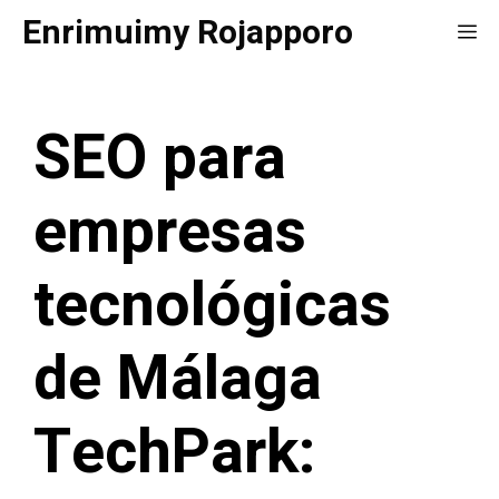
Saltar
Enrimuimy Rojapporo
Me
al
contenido
SEO para
empresas
tecnológicas
de Málaga
TechPark: