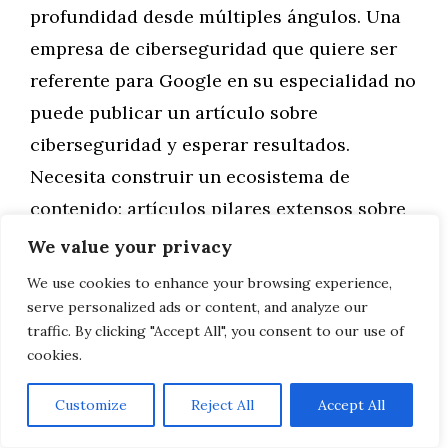
profundidad desde múltiples ángulos. Una
empresa de ciberseguridad que quiere ser
referente para Google en su especialidad no
puede publicar un artículo sobre
ciberseguridad y esperar resultados.
Necesita construir un ecosistema de
contenido: artículos pilares extensos sobre
los temas principales, artículos de soporte
We value your privacy
más específicos que profundizan en
We use cookies to enhance your browsing experience,
aspectos concretos, casos de uso reales,
serve personalized ads or content, and analyze our
traffic. By clicking "Accept All", you consent to our use of
guías técnicas, glosarios, preguntas
cookies.
frecuentes.
Customize
Reject All
Accept All
Cuando Google observa que un dominio