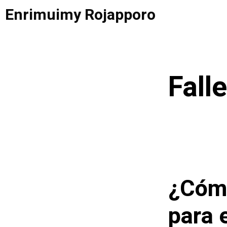
Saltar
Enrimuimy Rojapporo
al
contenido
Fall
¿Cómo
para 