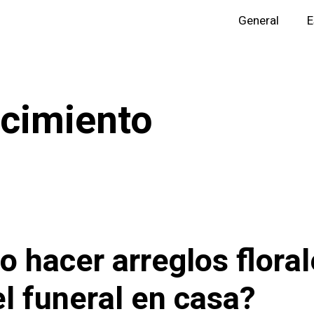
General
E
ecimiento
 hacer arreglos flora
el funeral en casa?