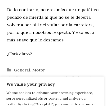
De lo contrario, no eres más que un patético
pedazo de mierda al que no se le debería
volver a permitir circular por la carretera,
por lo que a nosotros respecta. Y eso es lo
más suave que le deseamos.
¿Está claro?
Categorías
General
,
Motor
10 consejos para ser un diseñador web
We value your privacy
de éxito
¡¡¡BREAK!!! Este es el nuevo Mercedes
We use cookies to enhance your browsing experience,
serve personalized ads or content, and analyze our
Clase E
traffic. By clicking "Accept All", you consent to our use of