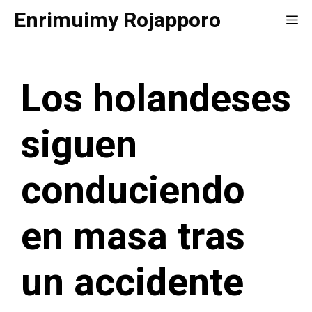
Saltar
Enrimuimy Rojapporo
Me
al
contenido
Los holandeses
siguen
conduciendo
en masa tras
un accidente