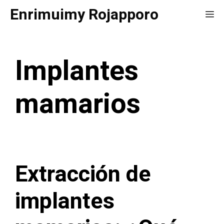
Saltar
Enrimuimy Rojapporo
Me
al
contenido
Implantes
mamarios
Extracción de
implantes