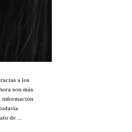
racias a los
ahora son más
a información
todavía
rato de …