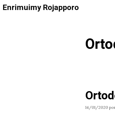
Saltar
Enrimuimy Rojapporo
al
contenido
Orto
Ortod
14/01/2020
po