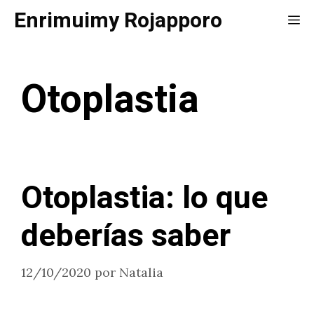
Saltar
Enrimuimy Rojapporo
Me
al
contenido
Otoplastia
Otoplastia: lo que
deberías saber
12/10/2020
por
Natalia