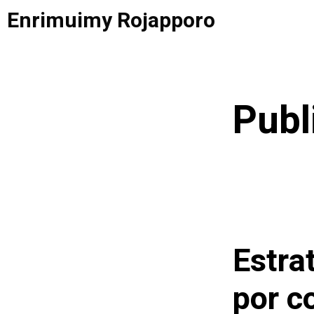
Saltar
Enrimuimy Rojapporo
al
contenido
Publ
Estra
por c