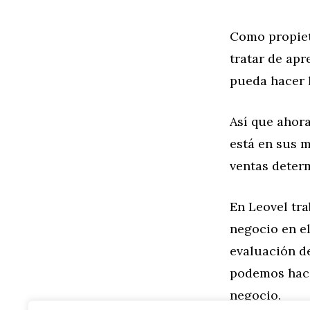
Como propiet
tratar de ap
pueda hacer l
Así que ahora
está en sus m
ventas deter
En Leovel tr
negocio en el
evaluación de
podemos hace
negocio.