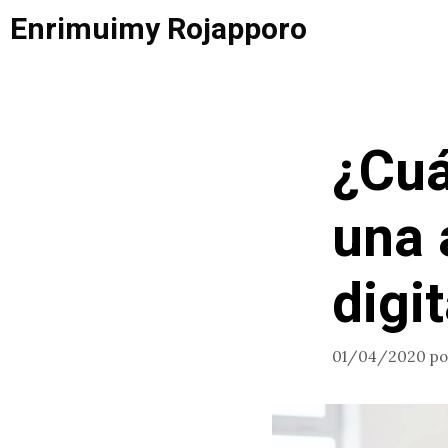
Saltar
Enrimuimy Rojapporo
al
contenido
¿Cuá
una 
digit
01/04/2020
p