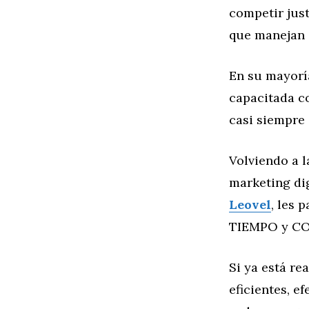
competir jus
que manejan 
En su mayoría
capacitada co
casi siempre 
Volviendo a 
marketing dig
Leovel
, les 
TIEMPO y C
Si ya está re
eficientes, e