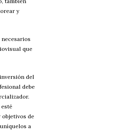
o, también
torear y
a necesarios
iovisual que
inversión del
fesional debe
cializador.
 esté
 objetivos de
muníquelos a