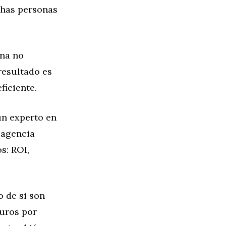
chas personas
ona no
resultado es
ficiente.
un experto en
 agencia
s: ROI,
o de si son
euros por