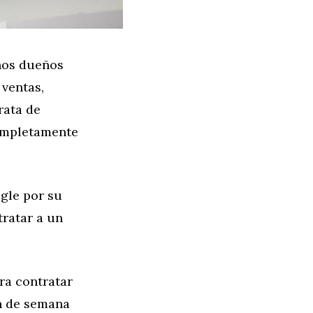
hos dueños
 ventas,
rata de
completamente
gle por su
tratar a un
ra contratar
in de semana