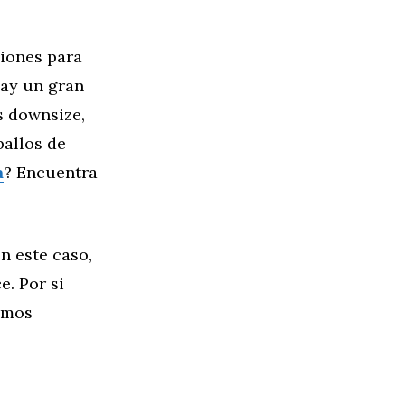
ciones para
hay un gran
s downsize,
ballos de
a
? Encuentra
n este caso,
. Por si
emos