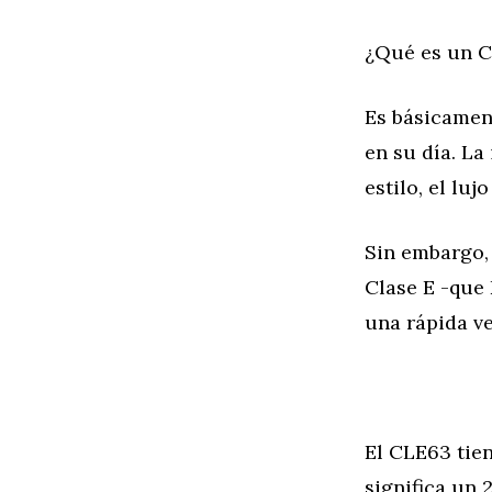
¿Qué es un C
Es básicament
en su día. La
estilo, el luj
Sin embargo, 
Clase E -que
una rápida v
El CLE63 tien
significa un 