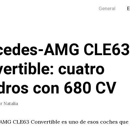
General
E
cedes-AMG CLE63
ertible: cuatro
ndros con 680 CV
or
Natalia
AMG CLE63 Convertible es uno de esos coches que