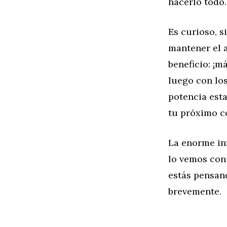
hacerlo todo.
Es curioso, s
mantener el 
beneficio: ¡m
luego con los
potencia est
tu próximo c
La enorme inf
lo vemos con
estás pensan
brevemente.