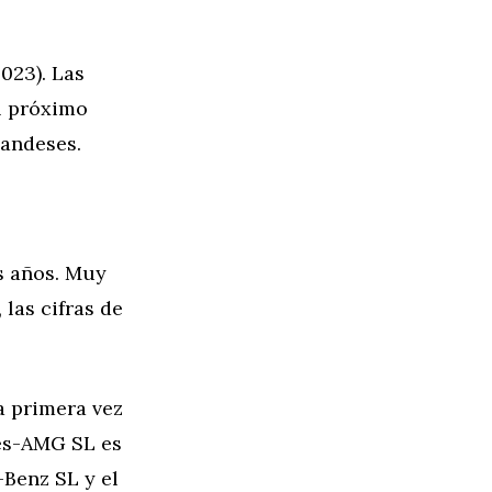
023). Las
l próximo
landeses.
s años. Muy
las cifras de
a primera vez
des-AMG SL es
-Benz SL y el