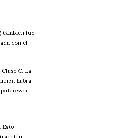
) también fue
nada con el
 Clase C. La
ambién habrá
spotcrewda.
. Esto
 tracción